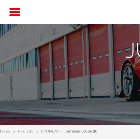
J
Home > Products > HYUNDAI >
Genesis Coupe 3.8