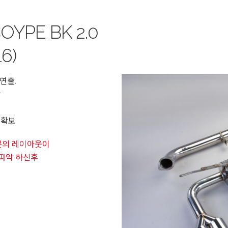
OYPE BK 2.0
16)
연출.
상
 확보
부분의 레이아웃이
 파악 하신후