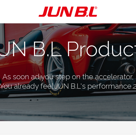
UN B.L Produc
As soon ad you step on the accelerator,
You already feel JUN B.L's performance.