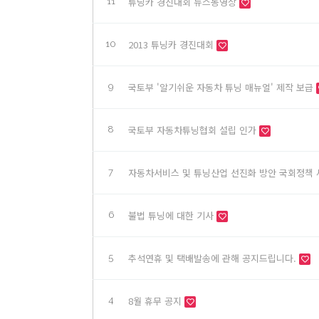
튜닝카 경진대회 뉴스동영상
11
2013 튜닝카 경진대회
10
국토부 '알기쉬운 자동차 튜닝 매뉴얼' 제작 보급
9
국토부 자동차튜닝협회 설립 인가
8
자동차서비스 및 튜닝산업 선진화 방안 국회정책
7
불법 튜닝에 대한 기사
6
추석연휴 및 택배발송에 관해 공지드립니다.
5
8월 휴무 공지
4