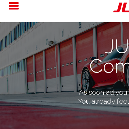
JU
Com
As soon ad you 
You already fee