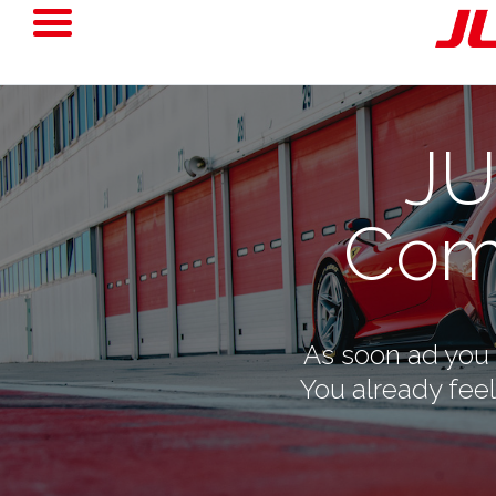
JU
Com
As soon ad you 
You already fee